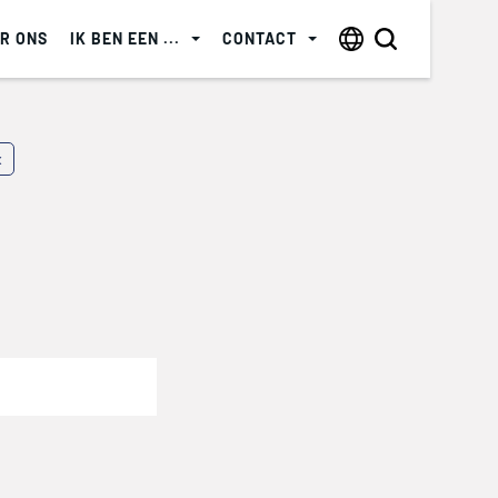
R ONS
IK BEN EEN ...
CONTACT
x